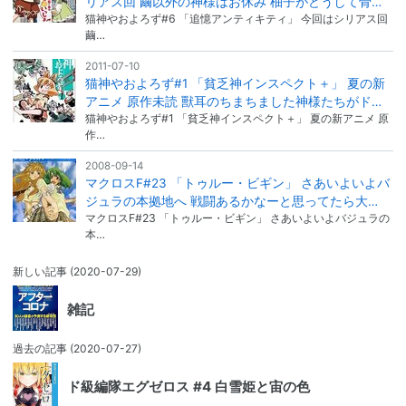
リアス回 繭以外の神様はお休み 柚子がどうして骨…
猫神やおよろず#6 「追憶アンティキティ」 今回はシリアス回
繭…
2011-07-10
猫神やおよろず#1 「貧乏神インスペクト＋」 夏の新
アニメ 原作未読 獸耳のちまちました神様たちがド…
猫神やおよろず#1 「貧乏神インスペクト＋」 夏の新アニメ 原
作…
2008-09-14
マクロスF#23 「トゥルー・ビギン」 さあいよいよバ
ジュラの本拠地へ 戦闘あるかなーと思ってたら大…
マクロスF#23 「トゥルー・ビギン」 さあいよいよバジュラの
本…
新しい記事
(2020-07-29)
雑記
過去の記事
(2020-07-27)
ド級編隊エグゼロス #4 白雪姫と宙の色